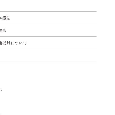
ル療法
来事
療機器について
い