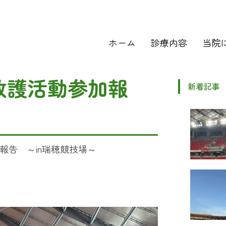
ホーム
診療内容
当院
救護活動参加報
新着記事
～
報告 ～in瑞穂競技場～