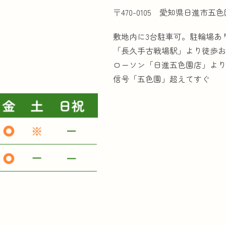
〒470-0105 愛知県日進市五色園
敷地内に3台駐車可。駐輪場あ
「長久手古戦場駅」より徒歩お
ローソン「日進五色園店」より
信号「五色園」超えてすぐ