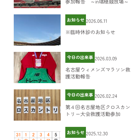
参加報告 ～in瑞穂競技場～
お知らせ
2026.06.11
※臨時休診のお知らせ
今日の出来事
2026.03.09
名古屋ウィメンズマラソン救
護活動報告
今日の出来事
2026.02.24
第４回名古屋地区クロスカン
トリー大会救護活動参加
お知らせ
2025.12.30